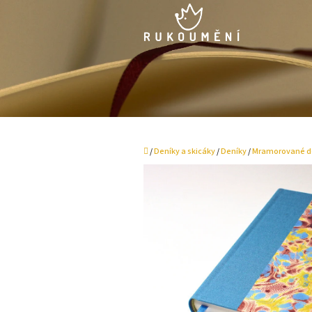
Přejít
na
obsah
Domů
/
Deníky a skicáky
/
Deníky
/
Mramorované d