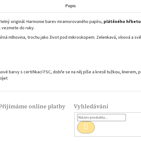
Popis
elný originál. Harmonie barev mramorovaného papíru,
plátěného hřbetu
k vezmete do ruky.
írná mlhovina, trochu jako život pod mikroskopem. Zelenkavá, vínová a sv
inové barvy s certifikací FSC, dobře se na něj píše a kreslí tužkou, linere
píjet
Přijímáme online platby
Vyhledávání
Hledat