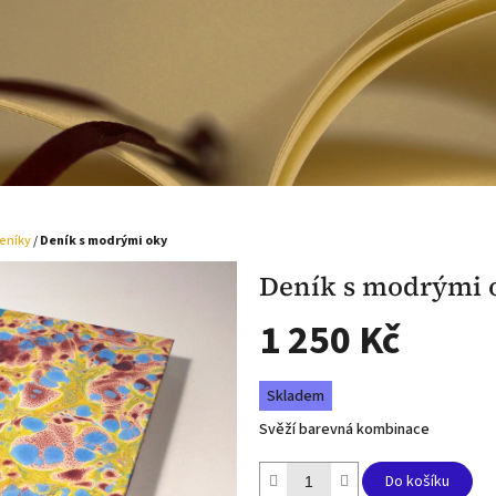
eníky
/
Deník s modrými oky
Deník s modrými 
1 250 Kč
Měrná
Skladem
cena:
Svěží barevná kombinace
Do košíku