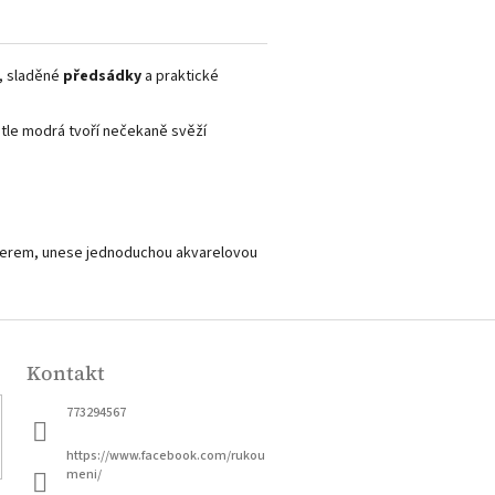
, sladěné
předsádky
a praktické
ětle modrá tvoří nečekaně svěží
m, perem, unese jednoduchou akvarelovou
Kontakt
773294567
https://www.facebook.com/rukou
meni/