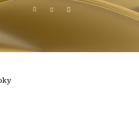
Nákupní
Hledat
Přihlášení
košík
oky