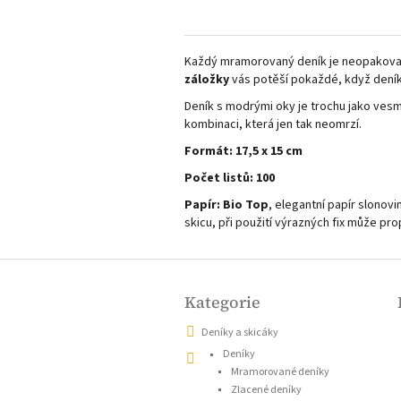
Každý mramorovaný deník je neopakovat
záložky
vás potěší pokaždé, když dení
Deník s modrými oky je trochu jako vesm
kombinaci, která jen tak neomrzí.
Formát: 17,5 x 15 cm
Počet listů: 100
Papír: Bio Top
, elegantní papír slonov
skicu, při použití výrazných fix může pro
Z
á
Přeskočit
kategorie
Kategorie
p
a
Deníky a skicáky
t
Deníky
í
Mramorované deníky
Zlacené deníky